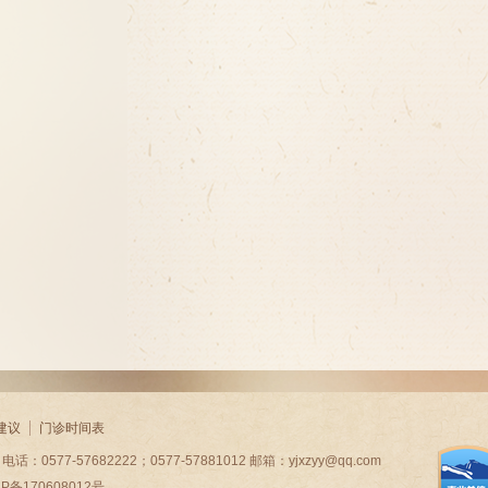
建议
门诊时间表
7-57682222；0577-57881012 邮箱：yjxzyy@qq.com
CP备170608012号