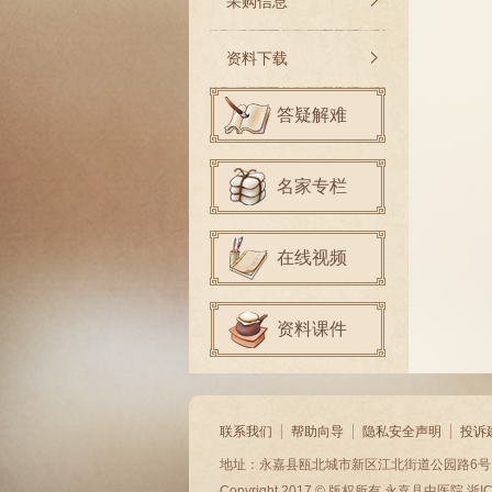
采购信息
资料下载
答疑解难
名家专栏
在线视频
资料课件
联系我们
帮助向导
隐私安全声明
投诉
地址：永嘉县瓯北城市新区江北街道公园路6号 电话：057
Copyright 2017 © 版权所有
永嘉县中医院
浙I