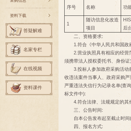
采购信息
序号
名称
功
资料下载
随访信息化改造
HI
1
项目
后
答疑解难
二、资格要求:
1.符合《中华人民共和国政
名家专栏
2.营业执照具有相应的经
须携带法人授权委托书、身份证复
在线视频
3.投标人参加政府采购活动前三年
收违法案件当事人、政府采购严重违法
严重违法失信行为记录名单(查
资料课件
标文件中):
4.符合法律、法规规定的其
三、公告时间:
自本公告发布起至截止时间(截
四、报名方式: