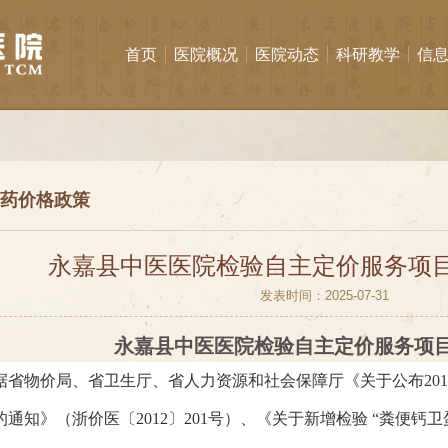
首页
医院概况
医院动态
科研教学
信
药价格政策
永嘉县中医医院检验自主定价服务项
发表时间：2025-07-31
永嘉县中医医院
检验自主定价
服务
项
据省物价局、省卫生厅、省人力资源和社会保障厅《关于公布
2
通知》（浙价医〔2012〕201号）、
《
关于新增检验
“粪便钙卫