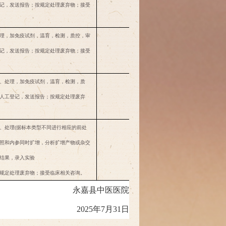
记，发送报告；按规定处理废弃物；接受
次
60
理，加免疫试剂，温育，检测，质控，审
记，发送报告；按规定处理废弃物；接受
次
150
、处理，加免疫试剂，温育，检测，质
人工登记，发送报告；按规定处理废弃
次
200
、处理
(据标本类型不同进行相应的前处
性对照和内参同时扩增，分析扩增产物或杂交
次
400
结果，录入实验
规定处理废弃物；接受临床相关咨询。
永
嘉县中医医院
2025年7月31日