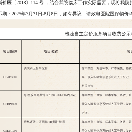
浙价医〔
2018〕114 号
，
结合
我院临床工作实际需要，
现将我院
示期：
2025年7月31日-8月8日，
如
有异议，请致电医院医保
物价
检验自主定价
服务
项目
收费公示
项目编码
项目名称
项
粪便钙卫蛋白检测
样本类型：粪便标本。样本采集、签收
CEAB3009
果，录入实验室信息系统或人工登记，
相关咨询。
总
I型胶原氨基端延长肽(Total-P1NP)测定
样本类型：血液。样本采集、签收、处
CEBP1000
录入实验室信息系统或人工登记，发送
咨询。
硫氧还蛋白还原酶
(TR)活性检测
样本类型：血液。样本采集、签收、处
CEDN1009
录入实验室信息系统或人工登记，发送