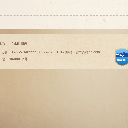
建议
门诊时间表
7-57682222；0577-57881012 邮箱：yjxzyy@qq.com
CP备170608012号