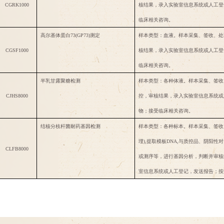
CGRK1000
核结果，录入实验室信息系统或人工登
临床相关咨询。
高尔基体蛋白
73(GP73)测定
样本类型：血液。样本采集、签收、处
CGSF1000
核结果，录入实验室信息系统或人工登
临床相关咨询。
半乳甘露聚糖检测
样本类型：各种体液。样本采集、签收
CJHS8000
控，审核结果，录入实验室信息系统或
物；接受临床相关咨询。
结核分枝杆菌耐药基因检测
样本类型：各种标本。样本采集、签收
理),提取模板DNA,与质控品、阴阳
CLFB8000
或测序等，进行基因分析，判断并审核
室信息系统或人工登记，发送报告；按