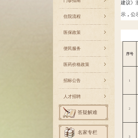
门诊指南
建议
》
示
，
公
住院流程
医保政策
便民服务
序号
医药价格政策
招标公告
1
人才招聘
2
答疑解难
名家专栏
3