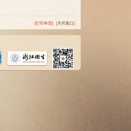
[打印本页]
[关闭窗口]