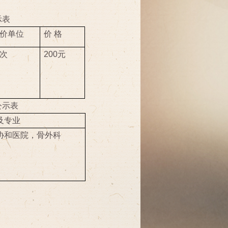
示表
价单位
价 格
次
200元
公示表
及专业
协和医院，骨外科