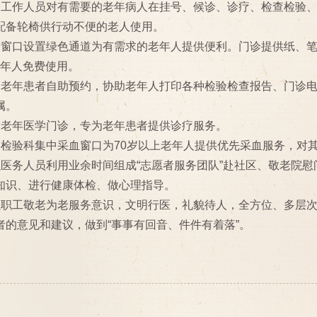
诊工作人员对有需要的老年病人在挂号、候诊、诊疗、检查检验
配备轮椅供行动不便的老人使用。
费窗口设置绿色通道为有需求的老年人提供便利。门诊提供纸、
老年人免费使用。
助老年患者自助预约，协助老年人打印各种检验检查报告、门诊
属。
设老年医学门诊，专为老年患者提供诊疗服务。
学检验科集中采血窗口为70岁以上老年人提供优先采血服务，对
织医务人员利用业余时间组成“志愿者服务团队”赴社区、敬老院
知识、进行健康体检、做心理指导。
强职工敬老为老服务意识，文明行医，礼貌待人，全方位、多层
者的意见和建议，做到“事事有回音、件件有着落”。