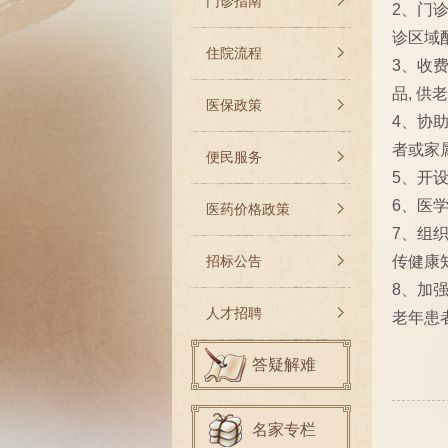
门诊指南
2、门
诊区域
住院流程
3、收
品, 供
医保政策
4、协
者或家
便民服务
5、开
6、医
医药价格政策
7、组
招标公告
传健康
8、加
人才招聘
老年患
答疑解难
名家专栏