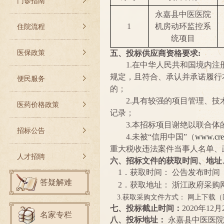
门诊指南
永嘉县中医医院
1
机房动环监控系
住院流程
统项目
医保政策
五、投标供应商资格要求
:
1.在中华人民共和国境内
规定，且符合、承认并承诺履行
便民服务
的；
2.
具有较强的
项目管理
、
技
医药价格政策
记录；
3.本招标项目谢绝以联合体
招标公告
4.
未被
“信用中国”（
www.cred
重大税收违法案件当事人名单、
人才招聘
六、招标文件的获取时间、地址
1
．获取时间：
公告发布时间 
答疑解难
2．获取地址：
浙江政府采购
3.
获取采购文件方式：
网上下载（
七、投标截止时间：
2020年12月
名家专栏
八、投标地址：
永嘉县中医医院