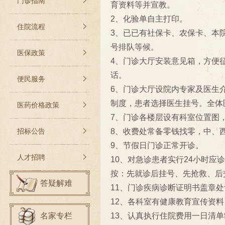
门诊指南
育资料等并宣教。
2、化验单自主打印。
住院流程
3、已已有社保卡、农保卡、本
号排队等候。
医保政策
4、门诊大厅安装意见箱，方便
话。
便民服务
6、门诊大厅设院内专家及医生
制度，患者选择医生挂号。全体
医药价格政策
7、门诊各楼层设有科室位置图
招标公告
8、收费处常备零钱找零，中、
9、节假日门诊正常开诊。
人才招聘
10、对急诊患者实行24小时应
按：先就诊后挂号、先抢救、后
答疑解难
11、门诊疾病诊断证明书盖章
12、各科室有健康教育宣传资
名家专栏
13、认真执行住院费用一日清单